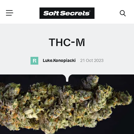
WYBIERZ
THC-M
LOKALIZACJĘ
R
Luke.Konopiacki
21 Oct 2023
Dutch
English (United Kingdom)
English (United States)
Spanish (Spain)