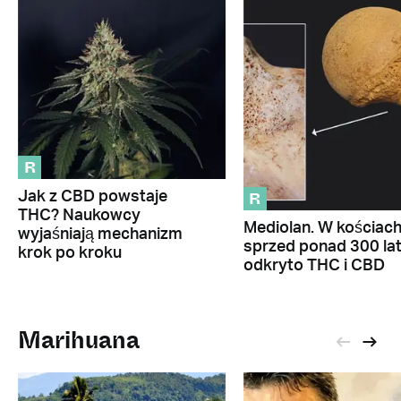
R
R
Jak z CBD powstaje
THC? Naukowcy
Mediolan. W kościac
wyjaśniają mechanizm
sprzed ponad 300 la
krok po kroku
odkryto THC i CBD
Marihuana