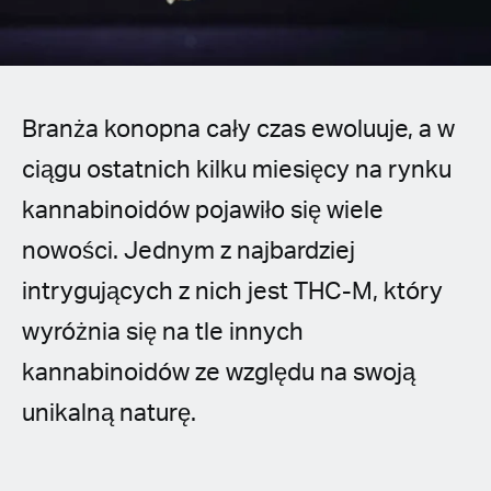
Spanish (Latin America)
German
French
Branża konopna cały czas ewoluuje, a w
ciągu ostatnich kilku miesięcy na rynku
Italian
kannabinoidów pojawiło się wiele
Czech
nowości. Jednym z najbardziej
intrygujących z nich jest THC-M, który
Polish
wyróżnia się na tle innych
kannabinoidów ze względu na swoją
unikalną naturę.