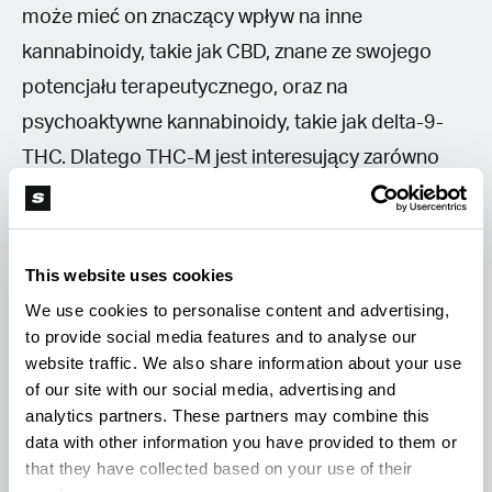
może mieć on znaczący wpływ na inne
kannabinoidy, takie jak CBD, znane ze swojego
potencjału terapeutycznego, oraz na
psychoaktywne kannabinoidy, takie jak delta-9-
THC. Dlatego THC-M jest interesujący zarówno
dla użytkowników rekreacyjnych, jak i osób
poszukujących medycznej terapii.
This website uses cookies
Warto podkreślić, że w Stanach Zjednoczonych
We use cookies to personalise content and advertising,
THC-M jest legalne na mocy ustawy Farm Bill z
to provide social media features and to analyse our
website traffic. We also share information about your use
2018 roku, która zezwala na produkty z konopi
of our site with our social media, advertising and
zawierające mniej niż 0,3% delta 9 THC. THC-M
analytics partners. These partners may combine this
nie jest delta-9-THC, co oznacza, że nie ma
data with other information you have provided to them or
that they have collected based on your use of their
ograniczeń co do jego dostępności na rynku.