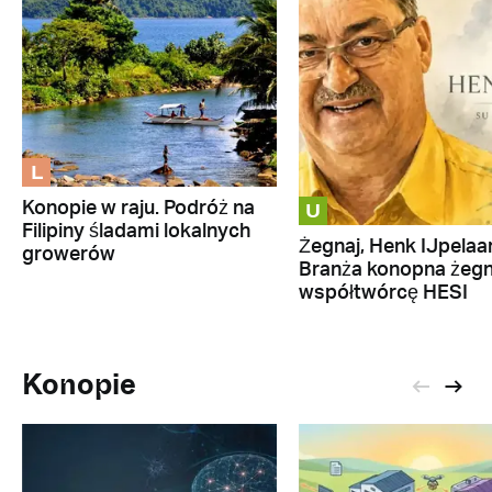
L
U
Konopie w raju. Podróż na
Filipiny śladami lokalnych
Żegnaj, Henk IJpelaar
growerów
Branża konopna żeg
współtwórcę HESI
Konopie