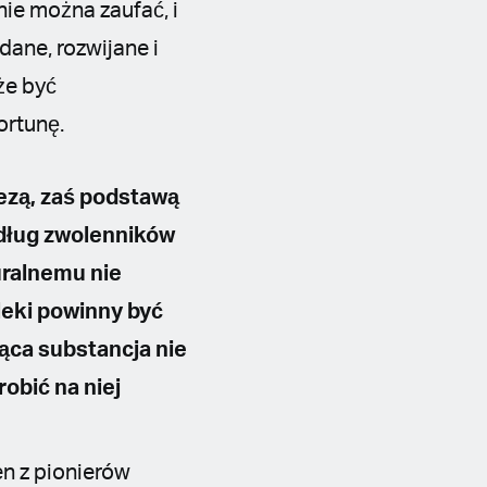
e można zaufać, i
ane, rozwijane i
że być
ortunę.
ezą, zaś podstawą
dług zwolenników
ralnemu nie
leki powinny być
ąca substancja nie
obić na niej
en z pionierów