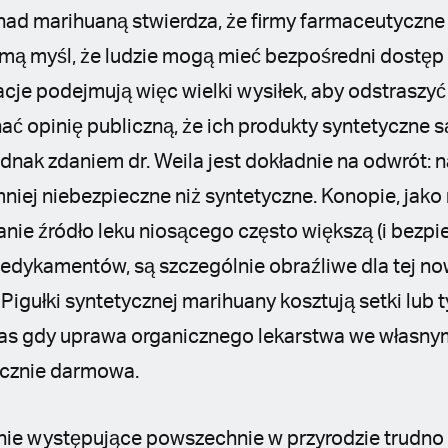
d marihuaną stwierdza, że firmy farmaceutyczne 
mą myśl, że ludzie mogą mieć bezpośredni dostęp 
acje podejmują więc wielki wysiłek, aby odstraszy
nać opinię publiczną, że ich produkty syntetyczne 
dnak zdaniem dr. Weila jest dokładnie na odwrót: na
niej niebezpieczne niż syntetyczne. Konopie, jako 
nie źródło leku niosącego często większą (i bezpie
dykamentów, są szczególnie obraźliwe dla tej n
 Pigułki syntetycznej marihuany kosztują setki lub 
as gdy uprawa organicznego lekarstwa we własnym
ycznie darmowa.
nie występujące powszechnie w przyrodzie trudn