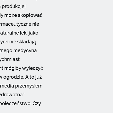
 produkcję i
ażdy może skopiować
armaceutyczne nie
turalne leki jako
ych nie składają
ycznego medycyna
tychmiast
ent mógłby wyleczyć
 ogrodzie. A to już
z media przemysłem
 zdrowotna"
społeczeństwo. Czy