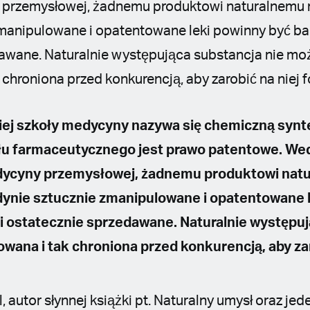
przemysłowej, żadnemu produktowi naturalnemu ni
zmanipulowane i opatentowane leki powinny być bad
awane. Naturalnie występująca substancja nie mo
chroniona przed konkurencją, aby zarobić na niej f
iej szkoły medycyny nazywa się chemiczną synt
łu farmaceutycznego jest prawo patentowe. We
ycyny przemysłowej, żadnemu produktowi natu
edynie sztucznie zmanipulowane i opatentowane 
 i ostatecznie sprzedawane. Naturalnie występuj
wana i tak chroniona przed konkurencją, aby zar
 autor słynnej książki pt. Naturalny umysł oraz jed