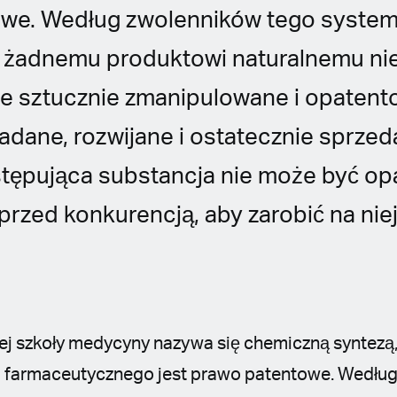
owe. Według zwolenników tego syste
 żadnemu produktowi naturalnemu ni
nie sztucznie zmanipulowane i opatent
adane, rozwijane i ostatecznie sprze
stępująca substancja nie może być op
przed konkurencją, aby zarobić na niej
ej szkoły medycyny nazywa się chemiczną syntezą
łu farmaceutycznego jest prawo patentowe. Wedłu