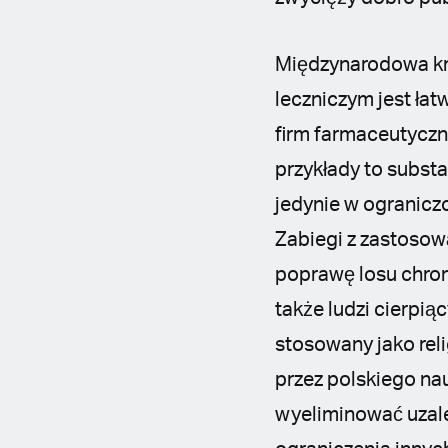
Międzynarodowa kr
leczniczym jest łat
firm farmaceutyczny
przykłady to subst
jedynie w ograniczo
Zabiegi z zastosow
poprawę losu chron
także ludzi cierpi
stosowany jako reli
przez polskiego n
wyeliminować uzal