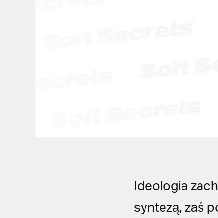
Spanish (Latin America)
German
French
Italian
Czech
Polish
Ideologia zac
syntezą, zaś 