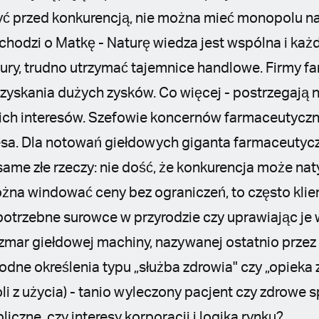
yć przed konkurencją, nie można mieć monopolu na
 chodzi o Matkę - Naturę wiedza jest wspólna i k
tury, trudno utrzymać tajemnice handlowe. Firmy f
zyskania dużych zysków. Co więcej - postrzegają na
ich interesów. Szefowie koncernów farmaceutyczn
tesa. Dla notowań giełdowych giganta farmaceut
same złe rzeczy: nie dość, że konkurencja może na
żna windować ceny bez ograniczeń, to często kli
potrzebne surowce w przyrodzie czy uprawiając je w
zmar giełdowej machiny, nazywanej ostatnio prze
odne określenia typu „służba zdrowia" czy „opieka
i z użycia) - tanio wyleczony pacjent czy zdrowe 
iczne, czy interesy korporacji i logika rynku?