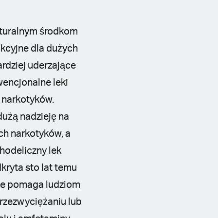
aturalnym środkom
akcyjne dla dużych
ardziej uderzające
wencjonalne leki
d narkotyków.
dużą nadzieję na
ch narkotyków, a
hodeliczny lek
kryta sto lat temu
nie pomaga ludziom
rzezwyciężaniu lub