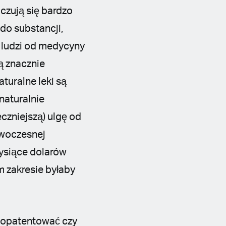
czują się bardzo
do substancji,
ć ludzi od medycyny
są znacznie
turalne leki są
naturalnie
czniejszą) ulgę od
owoczesnej
tysiące dolarów
 zakresie byłaby
o opatentować czy