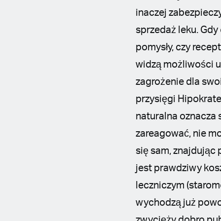
inaczej zabezpiecz
sprzedaż leku. Gdy
pomysły, czy recep
widzą możliwości u
zagrożenie dla swo
przysięgi Hipokra
naturalna oznacza 
zareagować, nie mo
się sam, znajdując 
jest prawdziwy kos
leczniczym (starom
wychodzą już powol
zwycięży dobro publ