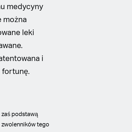
mu medycyny
e można
owane leki
dawane.
atentowana i
 fortunę.
, zaś podstawą
g zwolenników tego