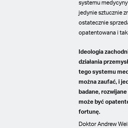
systemu medycyny 
jedynie sztucznie 
ostatecznie sprzed
opatentowana i tak 
Ideologia zachodn
działania przemys
tego systemu med
można zaufać, i j
badane, rozwijane
może być opatento
fortunę.
Doktor Andrew Weil,