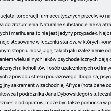
ucjata korporacji farmaceutycznych przeciwko n
wa do zrozumienia. Naturalne substancje nie są atr
ch i marihuana to nie jest jedyny przypadek. Najb
ancje stosowane w leczeniu stanów, w których kon
nym stopniu niosą ulgę, takich jak uzależnienie o
aniem wielu silnych leków psychodelicznych dają 
icznych alkoholików i osób uzależnionych od inny
ących z powodu stresu pourazowego. Ibogaina, psyc
gijny sakrament w zachodniej Afryce (nota bene od
aukowca i podróżnika Jana Dybowskiego) skutecz
eżnienie od opiatów, może być także pomocna w p