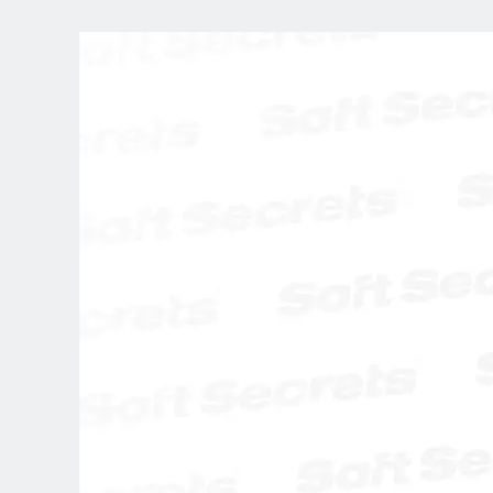
WYBIERZ
LOKALIZACJĘ
Dutch
English (United Kingdom)
English (United States)
Spanish (Spain)