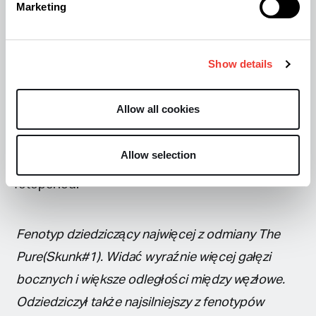
normalnych - wrażliwych na fotoperiod. Nie
Marketing
posiada on autokwitnienia, ale czas dojrzewania
jest skrócony w porównaniu do odmiany The Pure.
Show details
Struktura rośliny także się zmienia. Powiększeniu
ulega główny kwiat, a ilość bocznych gałęzi jest
Allow all cookies
mniejsza niż w oryginale. Kształt liści jest czymś
pośrednim między odmianami auto z wyraźnymi
Allow selection
wpływami Ruderalis i odmian wrażliwych na
fotoperiod.
Fenotyp dziedziczący najwięcej z odmiany The
Pure(Skunk#1). Widać wyraźnie więcej gałęzi
bocznych i większe odległości między węzłowe.
Odziedziczył także najsilniejszy z fenotypów