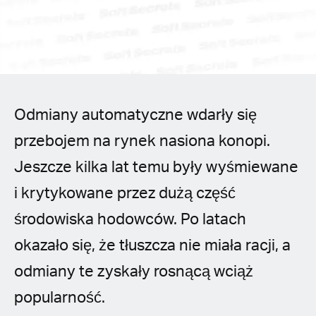
Spanish (Latin America)
German
French
Odmiany automatyczne wdarły się
Italian
przebojem na rynek nasiona konopi.
Czech
Jeszcze kilka lat temu były wyśmiewane
Polish
i krytykowane przez dużą część
środowiska hodowców. Po latach
okazało się, że tłuszcza nie miała racji, a
odmiany te zyskały rosnącą wciąż
popularność.