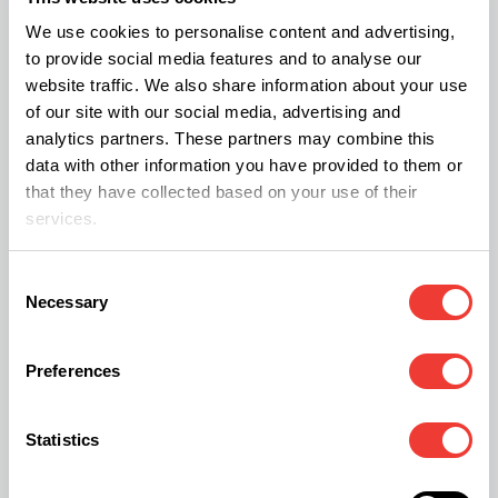
pomniejszymi satelitami kwiatów w około - ich
We use cookies to personalise content and advertising,
smak i zapach. Dojrzewają po 60-70 dniach od
to provide social media features and to analyse our
momentu zasadzenia, są gotowe do zbiorów kiedy
website traffic. We also share information about your use
of our site with our social media, advertising and
ich siostry i bracia nie pokazali jeszcze płci!
analytics partners. These partners may combine this
Uprawiając rośliny pod lampami jeżeli stosujemy
data with other information you have provided to them or
oświetlenie wegetatywne (18-24 godzin światła),
that they have collected based on your use of their
services.
fenotyp automatyczny pokazuje płci i pierwsze
objawy kwitnienia już po 14-21 dniach. Liście
Consent
mają kształt znany z odmian z przewagą Cannabis
Necessary
Selection
Ruderalis - bardzo charakterystyczne ząbkowanie
i mniejsze liście o nieco innym układzie „palców".
Preferences
Kolejnym fenotypem jest hybryda dziedzicząca
Statistics
mniej więcej po połowie cechy odmian auto i