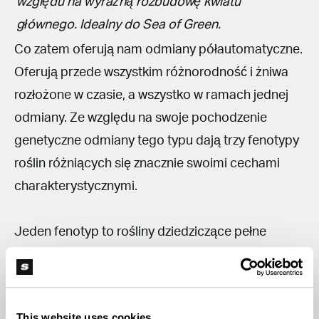
względu na wyraźną rozbudowę kwiatu
głównego. Idealny do Sea of Green.
Co zatem oferują nam odmiany półautomatyczne.
Oferują przede wszystkim różnorodność i żniwa
rozłożone w czasie, a wszystko w ramach jednej
odmiany. Ze względu na swoje pochodzenie
genetyczne odmiany tego typu dają trzy fenotypy
roślin różniących się znacznie swoimi cechami
charakterystycznymi.
Jeden fenotyp to rośliny dziedziczące pełne
autokwitnienie, które wyglądają i rosną jak zwykłe
odmiany automatyczne. Podobny jest wygląd
roślin - jeden, rozbudowany kwiat główny z
This website uses cookies