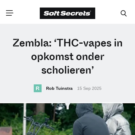
CHOOSE YOUR
Zembla: ‘THC-vapes in
LANGUAGE
opkomst onder
scholieren’
Dutch
R
Rob Tuinstra
15 Sep 2025
English (United Kingdom)
English (United States)
Spanish (Spain)