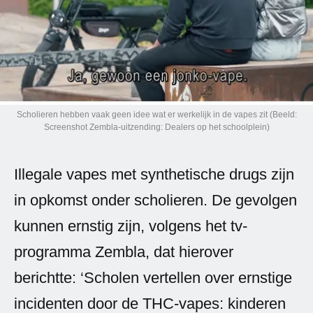
Spanish (Latin America)
German
French
Italian
Scholieren hebben vaak geen idee wat er werkelijk in de vapes zit (Beeld:
Screenshot Zembla-uitzending: Dealers op het schoolplein)
Czech
Illegale vapes met synthetische drugs zijn
Polish
in opkomst onder scholieren. De gevolgen
kunnen ernstig zijn, volgens het tv-
programma Zembla, dat hierover
berichtte: ‘Scholen vertellen over ernstige
incidenten door de THC-vapes: kinderen