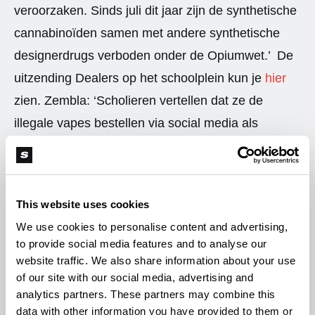
veroorzaken. Sinds juli dit jaar zijn de synthetische
cannabinoïden samen met andere synthetische
designerdrugs verboden onder de Opiumwet.’ De
uitzending Dealers op het schoolplein kun je
hier
zien. Zembla: ‘Scholieren vertellen dat ze de
illegale vapes bestellen via social media als
Snapchat. Dealers komen ze binnen een half uur
tot aan het schoolplein brengen. Tijdens de
gesprekken valt op dat scholieren vaak niet weten
This website uses cookies
dat ze synthetische drugs aan het vapen zijn. Vaak
We use cookies to personalise content and advertising,
denken ze dat het een soort ‘wietvape’ is, met
to provide social media features and to analyse our
hetzelfde effect als blowen.’ Het Trimbos Instituut is
website traffic. We also share information about your use
of our site with our social media, advertising and
inmiddels een onderzoek gestart. Tot slot, het is
analytics partners. These partners may combine this
goed om nog even op te merken dat vapes en
data with other information you have provided to them or