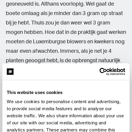
gesneuveld is. Althans voorlopig. Wel gaat de
boete omlaag als je minder dan 3 gram op straat
bij je hebt. Thuis zou je dan weer wel 3 gram
mogen hebben. Hoe dat in de praktijk gaat werken
moeten de Luxemburgse blowers en kwekers nog
maar even afwachten. Immers, als je net je 4
planten geoogst hebt, is de opbrengst natuurlijk
hoger dan 3 gram. De overheid zou later zelf ook
nog een door de staat gecontroleerde
productieketen willen ontwikkelen en de
This website uses cookies
wietverkoop daarna controleren. Uiteindelijk
We use cookies to personalise content and advertising,
stemden 38 parlementariërs voor en 22 tegen de
to provide social media features and to analyse our
website traffic. We also share information about your use
plannen.
of our site with our social media, advertising and
analytics partners. These partners may combine this