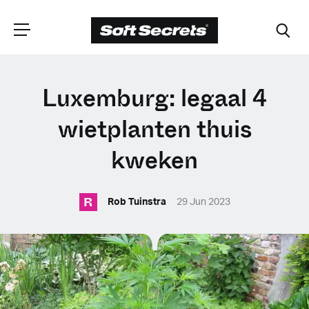
CHOOSE YOUR
Luxemburg: legaal 4
LANGUAGE
wietplanten thuis
kweken
Dutch
R
Rob Tuinstra
29 Jun 2023
English (United Kingdom)
English (United States)
Spanish (Spain)