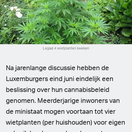
Spanish (Latin America)
German
French
Italian
Legaal 4 wietplanten kweken
Czech
Na jarenlange discussie hebben de
Polish
Luxemburgers eind juni eindelijk een
beslissing over hun cannabisbeleid
genomen. Meerderjarige inwoners van
de ministaat mogen voortaan tot vier
wietplanten (per huishouden) voor eigen