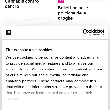
R
Cannabis contro
cancro
Bollettino sulle
politiche delle
droghe
This website uses cookies
We use cookies to personalise content and advertising,
R
to provide social media features and to analyse our
website traffic. We also share information about your use
La cannabis contro
R
la
of our site with our social media, advertising and
tossicodipendenza
analytics partners. These partners may combine this
Cannabis e doping
data with other information you have provided to them or
that they have collected based on your use of their
services.