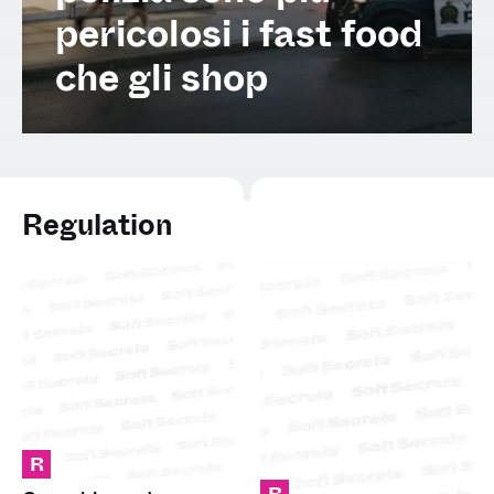
Spanish (Latin America)
pericolosi i fast food
che gli shop
German
French
Italian
Regulation
Czech
Polish
R