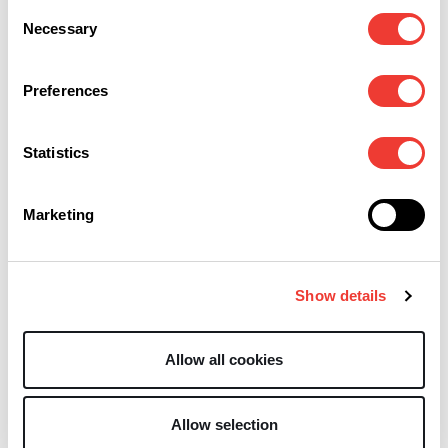
Consent
Necessary
Selection
Preferences
R
R
Il muro di Berlino del
Italia e cannabis
Statistics
proibizionismo sta
terapeutica
per crollare
Marketing
Show details
Allow all cookies
R
Allow selection
Il presidente Obama