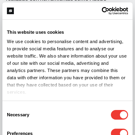
Illustrator y Photoshop para dar vida a los
gráficos, por lo que la propuesta ha sido
100%
artesanal
y sin el uso de Inteligencia Artificial (IA)
This website uses cookies
para mayor verosimilitud.
We use cookies to personalise content and advertising,
to provide social media features and to analyse our
website traffic. We also share information about your use
Todos estos aspectos, junto con el recuerdo de
of our site with our social media, advertising and
los aficionados de acciones de gran calado en
analytics partners. These partners may combine this
España como
la Pokémon Twitch Cup, donde
data with other information you have provided to them or
that they have collected based on your use of their
incluso algunas grandes marcas participaron,
services.
han otorgado las dosis de realismo necesarias
para el triunfo de la inocentada.
Consent
Necessary
Selection
Preferences