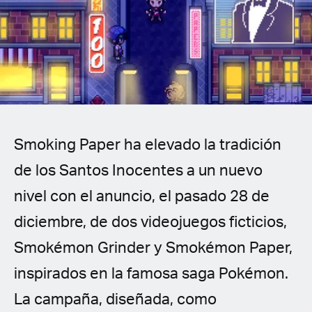
Spanish (Latin America)
German
French
Italian
Smoking Paper ha elevado la tradición
Czech
de los Santos Inocentes a un nuevo
Polish
nivel con el anuncio, el pasado 28 de
diciembre, de dos videojuegos ficticios,
Smokémon Grinder y Smokémon Paper,
inspirados en la famosa saga Pokémon.
La campaña, diseñada, como