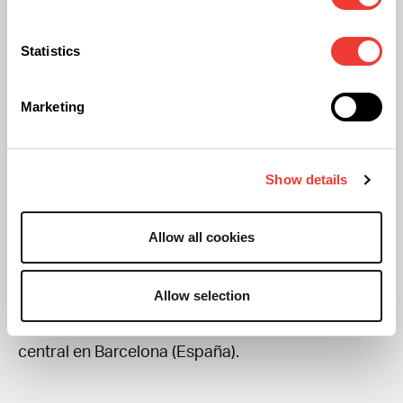
Sobre Smoking Paper
Statistics
La empresa Miquel y Costas cuenta con más de
145 años de experiencia
en su sector y en la
Marketing
actualidad su marca Smoking Paper, que cumple
100 años en 2024, es reconocida
internacionalmente. Comercializa papeles para
Show details
tabaco de liar, filtros y tubos en diferentes
Allow all cookies
medidas y características, así como también
accesorios para fumadores. La compañía, con
presencia a través de sus productos en
más de
Allow selection
100 países de todo el mundo
, tiene su sede
central en Barcelona (España).