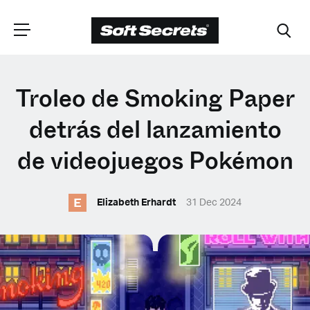
ELIGE TU
Troleo de Smoking Paper
UBICACIÓN
detrás del lanzamiento
de videojuegos Pokémon
Dutch
E
Elizabeth Erhardt
31 Dec 2024
English (United Kingdom)
English (United States)
Spanish (Spain)