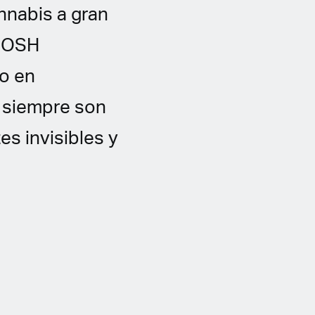
nnabis a gran
NIOSH
to en
o siempre son
es invisibles y