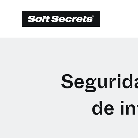
Segurida
de i