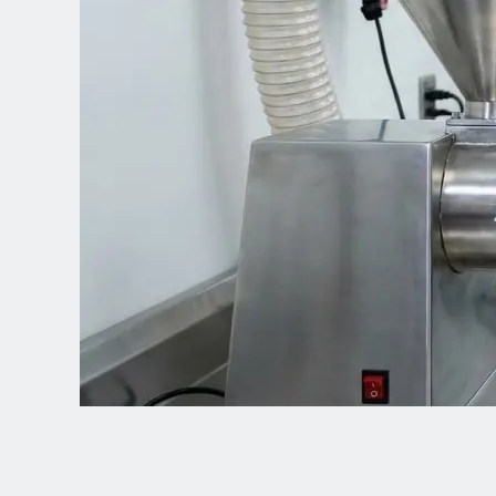
Spanish (Latin America)
German
French
Italian
Czech
Polish