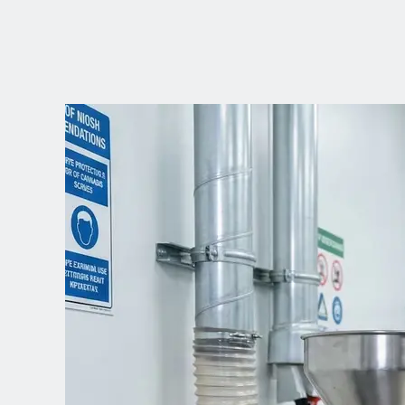
ELIGE TU
UBICACIÓN
Dutch
English (United Kingdom)
English (United States)
Spanish (Spain)