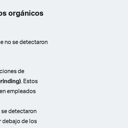
os orgánicos
ue no se detectaron
ciones de
grinding)
. Estos
s en empleados
 se detectaron
r debajo de los