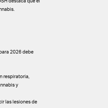
IOSH destaca que el
nnabis.
 para 2026 debe
 respiratoria,
annabis y
ir las lesiones de