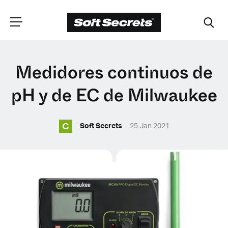
ELIGE TU
Medidores continuos de
UBICACIÓN
pH y de EC de Milwaukee
C
Dutch
Soft Secrets
25 Jan 2021
English (United Kingdom)
English (United States)
Spanish (Spain)