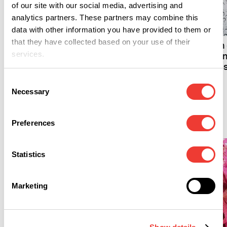
of our site with our social media, advertising and
C
analytics partners. These partners may combine this
C
Hasta siempre, Henk
data with other information you have provided to them or
IJpelaar
that they have collected based on your use of their
Humedad relativa en 
services.
cultivo: el exceso fren
floración y reduce lo
cannabinoides
Consent
Necessary
Selection
EC
Preferences
Statistics
Marketing