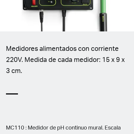
Spanish (Latin America)
German
French
Medidores alimentados con corriente
Italian
220V. Medida de cada medidor: 15 x 9 x
Czech
3 cm.
Polish
MC110 : Medidor de pH continuo mural. Escala