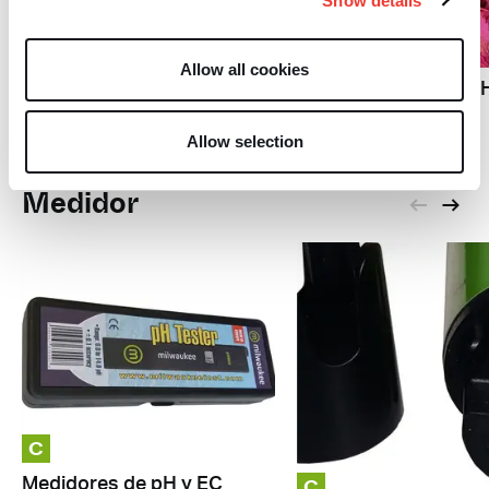
Show details
C
C
Herramientas Esenciales
Allow all cookies
para el Cultivo de
La importancia del pH
Cannabis
EC
Allow selection
Medidor
C
C
Medidores de pH y EC