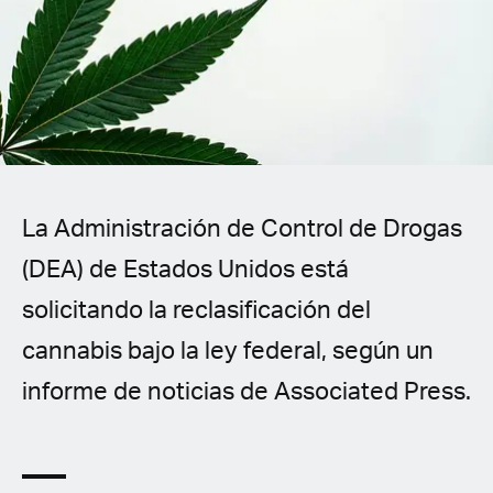
Spanish (Latin America)
German
French
Italian
La Administración de Control de Drogas
Czech
(DEA) de Estados Unidos está
Polish
solicitando la reclasificación del
cannabis bajo la ley federal, según un
informe de noticias de Associated Press.