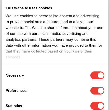
federal como el alcohol y el tabaco".
This website uses cookies
We use cookies to personalise content and advertising,
to provide social media features and to analyse our
¿Qué beneficio tendría una
website traffic. We also share information about your use
of our site with our social media, advertising and
reclasificación?
analytics partners. These partners may combine this
data with other information you have provided to them or
Una reclasificación del cannabis permitiría reducir
that they have collected based on your use of their
significativamente las barreras legales y
services.
regulatorias que han obstaculizado durante
mucho tiempo la investigación sobre los posibles
Consent
Necessary
Selection
usos médicos y terapéuticos de esta planta.
Actualmente, el estatus legal del cannabis a nivel
Preferences
internacional impone severas restricciones para
los investigadores, lo que ha limitado gravemente
Statistics
el avance del conocimiento científico en este