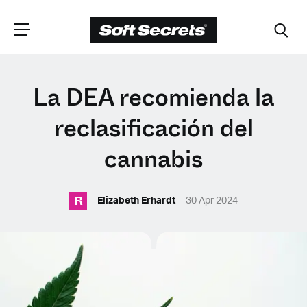
ELIGE TU
La DEA recomienda la
UBICACIÓN
reclasificación del
cannabis
Dutch
R
Elizabeth Erhardt
30 Apr 2024
English (United Kingdom)
English (United States)
Spanish (Spain)