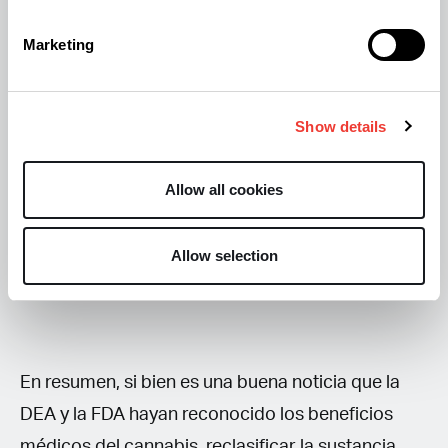
campo. Una reclasificación que reconociera el
Marketing
potencial valor del cannabis como herramienta
terapéutica abriría las puertas a una mayor y más
Show details
fluida investigación, facilitando el desarrollo de
nuevos tratamientos y aplicaciones médicas. Esta
Allow all cookies
evolución normativa sería un paso crucial para
aprovechar de forma responsable y controlada
los beneficios que el cannabis puede aportar a la
Allow selection
salud y el bienestar de la población.
En resumen, si bien es una buena noticia que la
DEA y la FDA hayan reconocido los beneficios
médicos del cannabis, reclasificar la sustancia