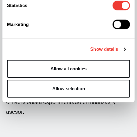
inversiones de CB1 Capital Management. CB1
Statistics
Capital Management se centra en el bienestar
basado en cannabinoides.
Marketing
Karan Wadhera
Show details
Karan Wadhera creció como hijo de inmigrantes
indios en Bedford, y es socio gerente de Casa
Allow all cookies
Verde Capital del artista Snoop Dog, donde lidera
el equipo en estrategia de inversión, recaudación
Allow selection
de fondos y gestión de cartera. Es un profesional
e inversionista experimentado en finanzas, y
asesor.