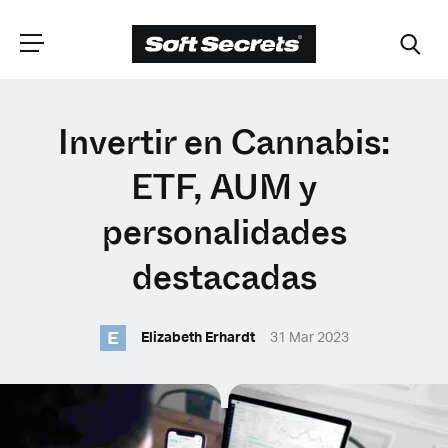
ELIGE TU
Invertir en Cannabis:
UBICACIÓN
ETF, AUM y
personalidades
Dutch
destacadas
English (United Kingdom)
E
Elizabeth Erhardt
31 Mar 2023
English (United States)
Spanish (Spain)