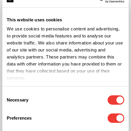
Tim Seymour
This website uses cookies
Tim Seymour es experto en el mercado,
We use cookies to personalise content and advertising,
coanfitrión del programa de TV
Fast Money
de la
to provide social media features and to analyse our
website traffic. We also share information about your use
cadena CNBC, y fundador y director de
of our site with our social media, advertising and
inversiones de Seymour Asset Management
analytics partners. These partners may combine this
(SAM), que ofrece servicios de gestión de activos
data with other information you have provided to them or
that they have collected based on your use of their
y gestión de patrimonio para sus clientes.
services.
Consent
Necessary
Selection
Todd Harrison
Preferences
Todd A. Harrison es socio fundador y director de