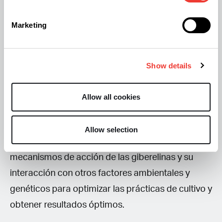
¿Qué son las giberelinas?
Marketing
Las giberelinas desempeñan un papel crucial en el
cultivo de cannabis, influyendo en diversos
aspectos del crecimiento y desarrollo de la planta.
Show details
Estas hormonas vegetales estimulan la
elongación del tallo, la expansión de las hojas y la
Allow all cookies
inducción floral, lo que puede tener un impacto
significativo en el rendimiento y la calidad del
Allow selection
cultivo. Es importante comprender los
mecanismos de acción de las giberelinas y su
interacción con otros factores ambientales y
genéticos para optimizar las prácticas de cultivo y
obtener resultados óptimos.