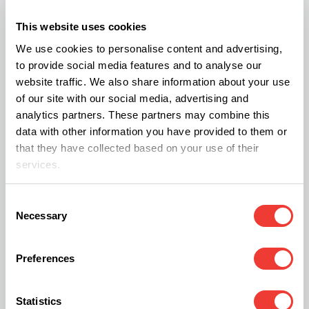
¿Qué son las citocininas?
This website uses cookies
Las citocininas estimulan la división y el
We use cookies to personalise content and advertising,
crecimiento celular, lo que a su vez promueve el
to provide social media features and to analyse our
desarrollo de las plantas. En el contexto del
website traffic. We also share information about your use
cultivo de cannabis, las citocininas se utilizan para
of our site with our social media, advertising and
analytics partners. These partners may combine this
controlar el crecimiento y la morfología de las
data with other information you have provided to them or
plantas, lo que puede mejorar los rendimientos y
that they have collected based on your use of their
la calidad de los cultivos. Al comprender el papel
services.
de las citocininas en este proceso, los
Consent
cultivadores pueden optimizar las prácticas de
Necessary
Selection
cultivo y obtener resultados más consistentes y
satisfactorios.
Preferences
Statistics