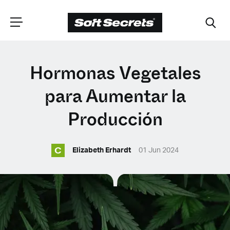
ELIGE TU
Hormonas Vegetales
UBICACIÓN
para Aumentar la
Producción
Dutch
C
Elizabeth Erhardt
01 Jun 2024
English (United Kingdom)
English (United States)
Spanish (Spain)