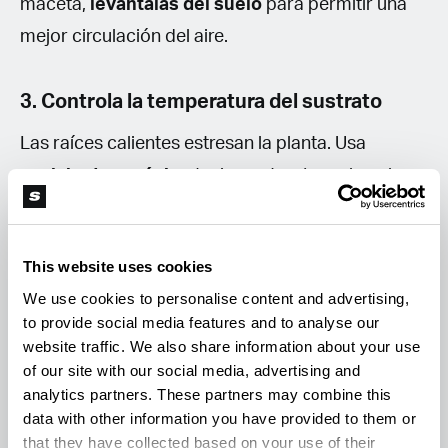
maceta,
levántalas del suelo
para permitir una
mejor circulación del aire.
3. Controla la temperatura del sustrato
Las raíces calientes estresan la planta. Usa
acolchado orgánico
(paja, corteza) o coloca las
macetas dentro de otras más grandes para
aislarlas.
This website uses cookies
We use cookies to personalise content and advertising,
4. Aplica bioestimulantes protectores
to provide social media features and to analyse our
website traffic. We also share information about your use
Extractos de algas, silicio o aminoácidos ayudan
of our site with our social media, advertising and
a la planta a
resistir el estrés oxidativo
y
analytics partners. These partners may combine this
conservar la producción de resina. Aplícalos en el
data with other information you have provided to them or
that they have collected based on your use of their
riego.