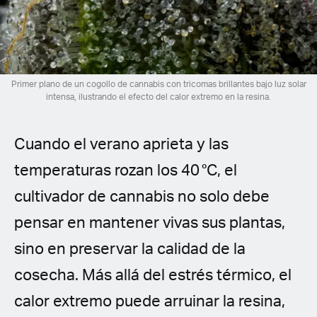
Spanish (Latin America)
German
French
Primer plano de un cogollo de cannabis con tricomas brillantes bajo luz solar
intensa, ilustrando el efecto del calor extremo en la resina.
Italian
Cuando el verano aprieta y las
Czech
temperaturas rozan los 40 °C, el
Polish
cultivador de cannabis no solo debe
pensar en mantener vivas sus plantas,
sino en preservar la calidad de la
cosecha. Más allá del estrés térmico, el
calor extremo puede arruinar la resina,