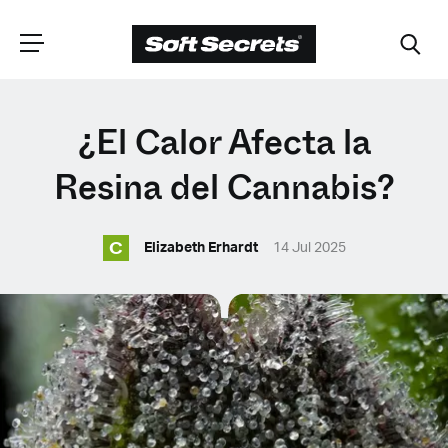
ELIGE TU
¿El Calor Afecta la
UBICACIÓN
Resina del Cannabis?
C
Dutch
Elizabeth Erhardt
14 Jul 2025
English (United Kingdom)
English (United States)
Spanish (Spain)