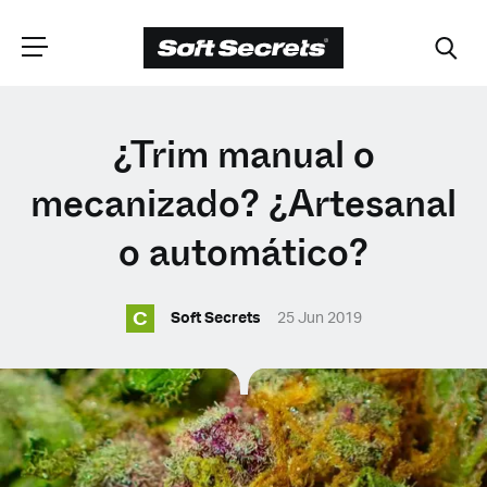
ELIGE TU
¿Trim manual o
UBICACIÓN
mecanizado? ¿Artesanal
o automático?
Dutch
C
Soft Secrets
25 Jun 2019
English (United Kingdom)
English (United States)
Spanish (Spain)