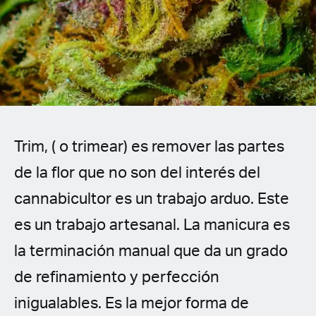
Spanish (Latin America)
German
French
Italian
Trim, ( o trimear) es remover las partes
Czech
de la flor que no son del interés del
Polish
cannabicultor es un trabajo arduo. Este
es un trabajo artesanal. La manicura es
la terminación manual que da un grado
de refinamiento y perfección
inigualables. Es la mejor forma de