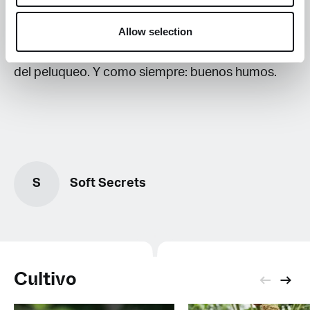
hacer un trabajo grueso al principio para que la
mano humana haga el resto. Asi que ajusta la
Allow selection
manicura a tus necesidades. Optimiza el tiempo
del peluqueo. Y como siempre: buenos humos.
S
Soft Secrets
Cultivo