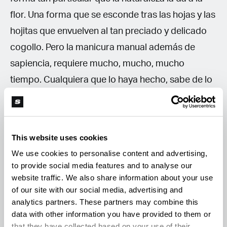
flor. Una forma que se esconde tras las hojas y las
hojitas que envuelven al tan preciado y delicado
cogollo. Pero la manicura manual además de
sapiencia, requiere mucho, mucho, mucho
tiempo. Cualquiera que lo haya hecho, sabe de lo
que hablamos. Está bien para cantidades
pequeñas. Para cosechar varias plantas de a
poco. Con amigos. Pero para procesar grandes
This website uses cookies
cantidades la manicura es un trabajo demasaido
We use cookies to personalise content and advertising,
grande.
to provide social media features and to analyse our
website traffic. We also share information about your use
of our site with our social media, advertising and
Manicura automática
analytics partners. These partners may combine this
data with other information you have provided to them or
Se estima que una persona dedicada a la
that they have collected based on your use of their