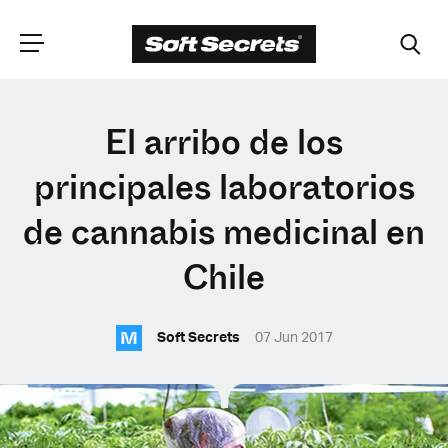
ELIGE TU
El arribo de los
UBICACIÓN
principales laboratorios
de cannabis medicinal en
Dutch
Chile
English (United Kingdom)
M
Soft Secrets
07 Jun 2017
English (United States)
Spanish (Spain)