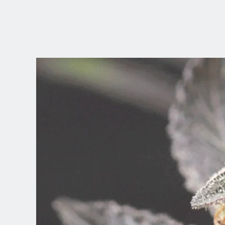
ELIGE TU
UBICACIÓN
Dutch
English (United Kingdom)
English (United States)
Spanish (Spain)