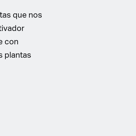
ntas que nos
tivador
e con
s plantas