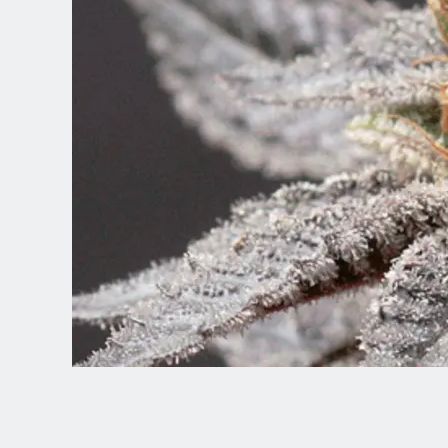
Spanish (Latin America)
German
French
Italian
Czech
Polish