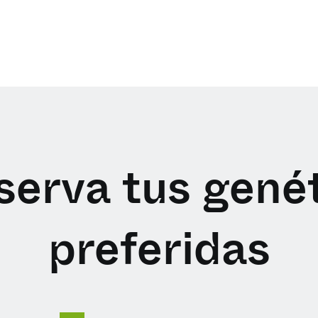
erva tus gené
preferidas