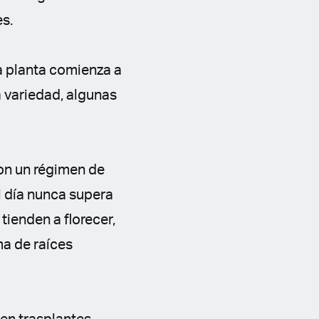
es.
la planta comienza a
a variedad, algunas
con un régimen de
l día nunca supera
 tienden a florecer,
a de raíces