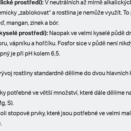
lické prostředí):
V neutrálních až mírně alkalick
micky „zablokovat” a rostlina je nemůže využít. To 
ď, mangan, zinek a bór.
kyselé prostředí):
Naopak ve velmi kyselé půdě d
ru, vápníku a hořčíku. Fosfor sice v půdě není nik
pný je při pH kolem 6,5.
vývoj rostliny standardně dělíme do dvou hlavních k
ky potřebné ve větší množství, které dále dělíme na 
g, S).
oli stopové prvky, které jsou potřebné ve velmi ma
.