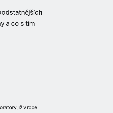
podstatnějších
ny a co s tím
ratory již v roce