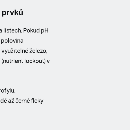
a prvků
a listech. Pokud pH
 polovina
využitelné železo,
(nutrient lockout) v
rofylu.
dé až černé fleky