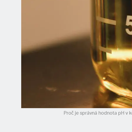
Spanish (Latin America)
German
French
Italian
Czech
Polish
Proč je správná hodnota pH v ko