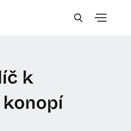
íč k
 konopí