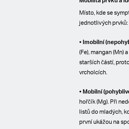
Mobilita prvků a id
Místo, kde se symp
jednotlivých prvků:
• Imobilní (nepohyb
(Fe), mangan (Mn) a
starších částí, pro
vrcholcích.
• Mobilní (pohybliv
hořčík (Mg). Při ne
listů do mladých, kd
první ukážou na spo