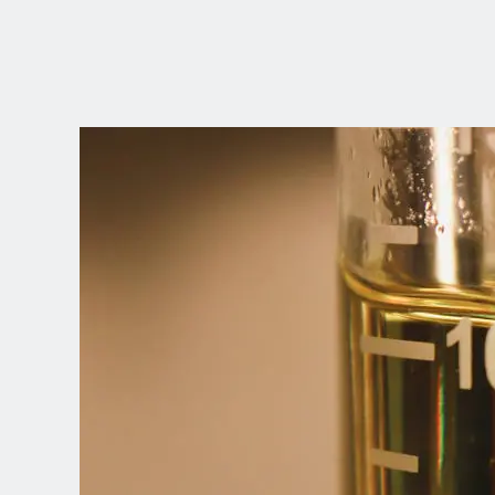
ZVOLTE SVOU
POZICI
Dutch
English (United Kingdom)
English (United States)
Spanish (Spain)