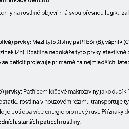
entifikace deficitů
tomy na rostlině objeví, má svou přesnou logiku za
livé) prvky:
Mezi tyto živiny patří bór (B), vápník (
 zinek (Zn). Rostlina nedokáže tyto prvky efektivně
to se deficit projevuje primárně na nejmladších list
é) prvky:
Patří sem klíčové makroživiny jako dusík (N
dostatku rostlina v nouzovém režimu transportuje ty
e je potřeba více energie pro nový růst. Příznaky de
dních, starších patrech rostliny.