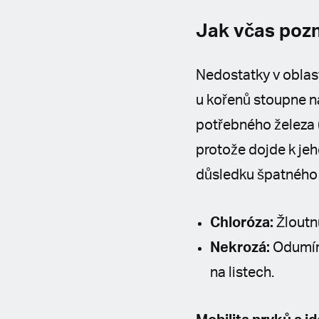
Jak včas pozn
Nedostatky v oblast
u kořenů stoupne n
potřebného železa 
protože dojde k jeh
důsledku špatného 
Chloróza:
Žloutn
Nekrozá:
Odumírá
na listech.