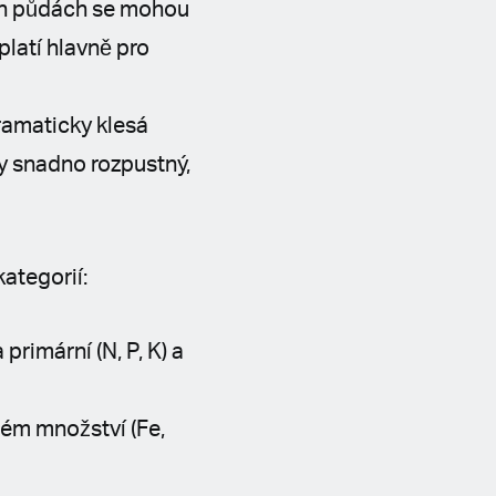
ých půdách se mohou
platí hlavně pro
ramaticky klesá
dy snadno rozpustný,
ategorií:
primární (N, P, K) a
lém množství (Fe,