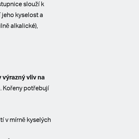
stupnice slouží k
 jeho kyselost a
ně alkalické),
 výrazný vliv na
. Kořeny potřebují
tí v mírně kyselých