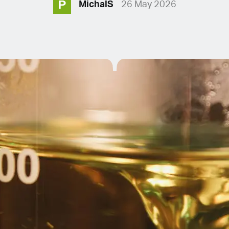
P
MichalS
26 May 2026