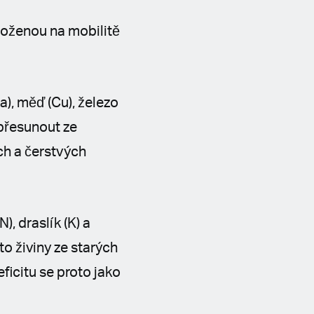
loženou na mobilitě
Ca), měď (Cu), železo
 přesunout ze
ech a čerstvých
), draslík (K) a
to živiny ze starých
ficitu se proto jako