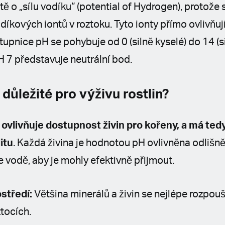
ě o „sílu vodíku“ (potential of Hydrogen), protože 
íkových iontů v roztoku. Tyto ionty přímo ovlivňují
upnice pH se pohybuje od 0 (silně kyselé) do 14 (sil
 7 představuje neutrální bod.
 důležité pro výživu rostlin?
vlivňuje dostupnost živin pro kořeny, a má tedy
litu
. Každá živina je hodnotou pH ovlivněna odlišně
e vodě, aby je mohly efektivně přijmout.
ostředí:
Většina minerálů a živin se nejlépe rozpouš
tocích.