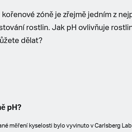
 kořenové zóně je zřejmě jedním z nej
tování rostlin. Jak pH ovlivňuje rostli
můžete dělat?
ně pH?
né měření kyselosti bylo vyvinuto v Carlsberg Labo