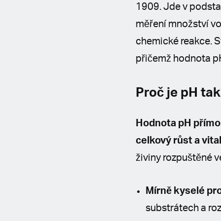
1909. Jde v podstat
měření množství vod
chemické reakce. St
přičemž hodnota pH
Proč je pH tak
Hodnota pH přímo o
celkový růst a vita
živiny rozpuštěné v
Mírně kyselé pr
substrátech a roz