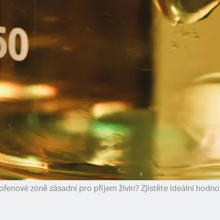
řenové zóně zásadní pro příjem živin? Zjistěte ideální hodno