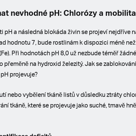
at nevhodné pH: Chlorózy a mobilit
i pH a následná blokáda živin se projeví nejdříve n
ad hodnotu 7, bude rostlinám k dispozici méně než
(Fe). Při hodnotách pH 8,0 už nezbude téměř žádné 
o přeměně na hydroxid železitý. Jak se zablokování 
pH projevuje?
utí nebo vybělení tkáně listů v důsledku ztráty chlo
ní tkáně, které se projevuje jako suché, tmavě hně