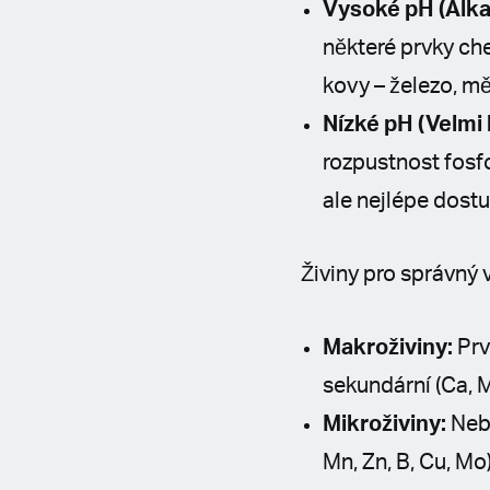
Vysoké pH (Alka
některé prvky che
kovy – železo, mě
Nízké pH (Velmi 
rozpustnost fosfo
ale nejlépe dostu
Živiny pro správný 
Makroživiny:
Prv
sekundární (Ca, M
Mikroživiny:
Neb
Mn, Zn, B, Cu, Mo)