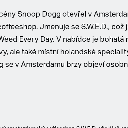
 scény Snoop Dogg otevřel v Amsterda
coffeeshop. Jmenuje se S.W.E.D., což j
eed Every Day. V nabídce je bohatá 
ávy, ale také místní holandské speciali
 se v Amsterdamu brzy objeví osobn