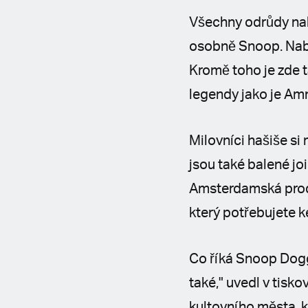
Všechny odrůdy nab
osobně Snoop. Nabíd
Kromě toho je zde t
legendy jako je Am
Milovníci hašiše s
jsou také balené jo
Amsterdamská prode
který potřebujete 
Co říká Snoop Dogg
také," uvedl v tisko
kultovního města, k