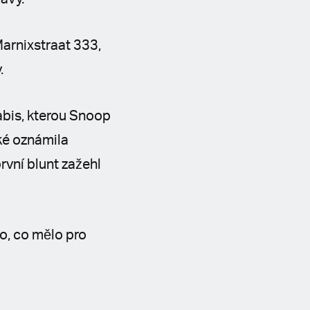
arnixstraat 333,
.
abis, kterou Snoop
ké oznámila
první blunt zažehl
o, co mělo pro