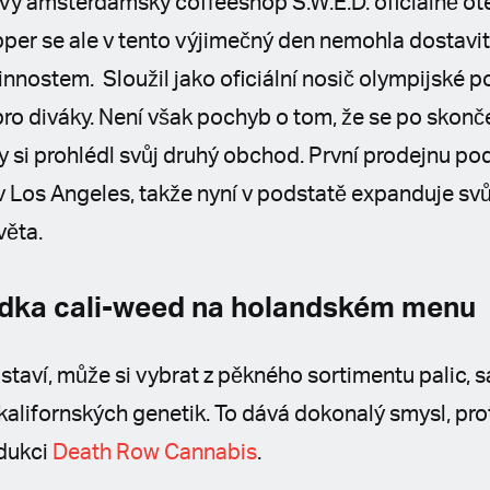
ý amsterdamský coffeeshop S.W.E.D. oficiálně ote
per se ale v tento výjimečný den nemohla dostavit,
innostem. Sloužil jako oficiální nosič olympijské
ro diváky. Není však pochyb o tom, že se po skonč
by si prohlédl svůj druhý obchod. První prodejnu po
ě v Los Angeles, takže nyní v podstatě expanduje s
věta.
ídka cali-weed na holandském menu
astaví, může si vybrat z pěkného sortimentu palic,
alifornských genetik. To dává dokonalý smysl, p
odukci
Death Row Cannabis
.