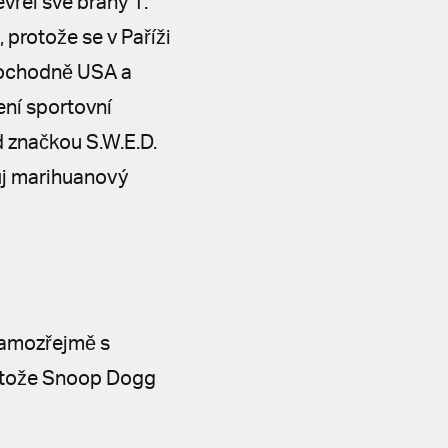
vřel své brány 1.
 protože se v Paříži
 pochodně USA a
ení sportovní
d značkou S.W.E.D.
vůj marihuanový
 samozřejmě s
rotože Snoop Dogg