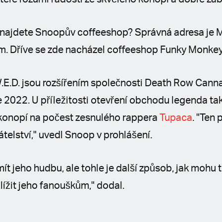
ajdete Snoopův coffeeshop? Správná adresa je M
. Dříve se zde nacházel coffeeshop Funky Monkey
.E.D. jsou rozšířením společnosti Death Row Cann
e 2022. U příležitosti otevření obchodu legenda ta
konopí na počest zesnulého rappera
Tupaca
. "Ten 
átelství," uvedl Snoop v prohlášení.
 jeho hudbu, ale tohle je další způsob, jak mohu t
ížit jeho fanouškům," dodal.