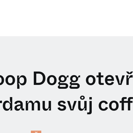
op Dogg otevř
damu svůj cof