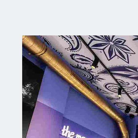
ZVOLTE SVOU
POZICI
Dutch
English (United Kingdom)
English (United States)
Spanish (Spain)