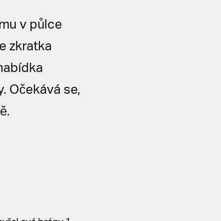
mu v půlce
e zkratka
nabídka
ty. Očekává se,
ě.