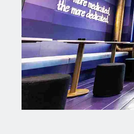
Spanish (Latin America)
German
French
Italian
Czech
Polish