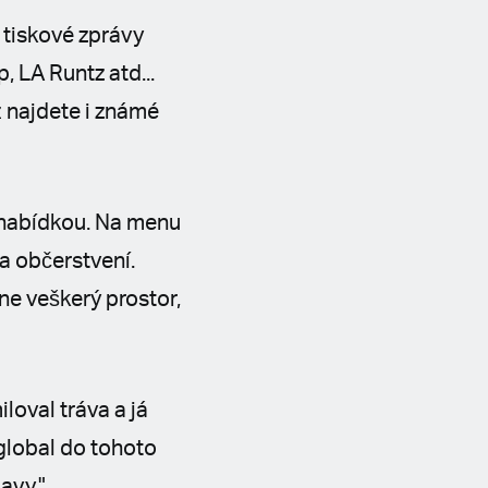
 tiskové zprávy
 LA Runtz atd...
ž najdete i známé
 nabídkou. Na menu
 a občerstvení.
e veškerý prostor,
oval tráva a já
 global do tohoto
avy."