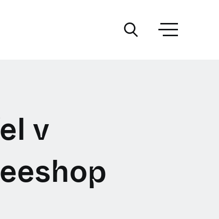
el v
feeshop