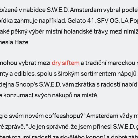
ízené v nabídce S.W.E.D. Amsterdam vybral podle
ka zahrnuje například: Gelato 41, SFV OG, LA Pop,
aké pěkný výběr místní holandské trávy, mezi nimi
nesia Haze.
i mohou vybrat mezi
dry siftem
a tradiční marockou
inty a edibles, spolu s širokým sortimentem nápojů
jna Snoop's S.W.E.D. vám zkrátka s radostí nabídn
ke konzumaci svých nákupů na místě.
 o svém novém coffeeshopu? "Amsterdam vždy mil
vé zprávě. "Je jen správné, že jsem přinesl S.W.E.D.
teré rozumí radosti ze skvělého konopí a dobré záb