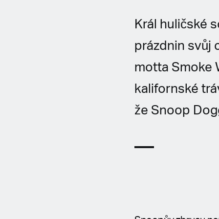
Král huličské
prázdnin svůj 
motta Smoke W
kalifornské tr
že Snoop Dogg