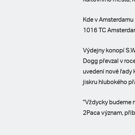
Kde v Amsterdamu n
1016 TC Amsterdam
Výdejny konopí S.W
Dogg převzal v roc
uvedení nové řady 
jiskru hlubokého př
"Vždycky budeme mít
2Paca význam, přibl