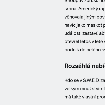
Snoopův zbrusu nov
srpna. Americký rap
věnovala jiným pov
navíc jako maskot p
události zastaví, a
otevřel letos v lét
podnik do celého s
Rozsáhlá nab
Kdo se v S.W.E.D. z
velkým množstvím k
má také vlastní pr