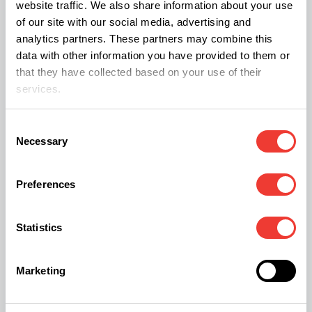
website traffic. We also share information about your use
fázi REM, zaznamenali díky užívání CBD snížení
of our site with our social media, advertising and
analytics partners. These partners may combine this
příznaků nepříjemné spánkové poruchy.
data with other information you have provided to them or
that they have collected based on your use of their
Nebezpečí psychózy
services.
Dalším rizikem pro člověka válčícího
Consent
Necessary
s Parkinsonem může být psychóza, která se
Selection
projevuje například halucinacemi, živými sny nebo
Preferences
iluzemi.
Výzkum prováděný na univerzitě v Sao
Paulu v Brazílii potvrdil, že kanabidiol (CBD) je
Statistics
pravděpodobně schopen ulevit od vysilujících
stavů psychózy
.
Marketing
Výzkumu se zúčastnilo šest lidí (čtyři muži a dvě