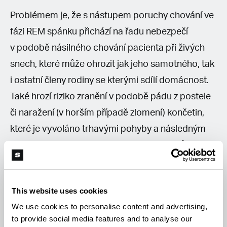
Problémem je, že s nástupem poruchy chování ve
fázi REM spánku přichází na řadu nebezpečí
v podobě násilného chování pacienta při živých
snech, které může ohrozit jak jeho samotného, tak
i ostatní členy rodiny se kterými sdílí domácnost.
Také hrozí riziko zranění v podobě pádu z postele
či naražení (v horším případě zlomení) končetin,
které je vyvoláno trhavými pohyby a následným
nárazem do zdi a jiných pevných předmětů.
Ve vědecké studii vydané lékařským časopisem
This website uses cookies
Journal of Clinical Pharmacy and Therapeutics
We use cookies to personalise content and advertising,
bylo zjištěno, že pacienti, kteří se potýkali zároveň
to provide social media features and to analyse our
s Parkinsonovou nemocí i poruchou chování při