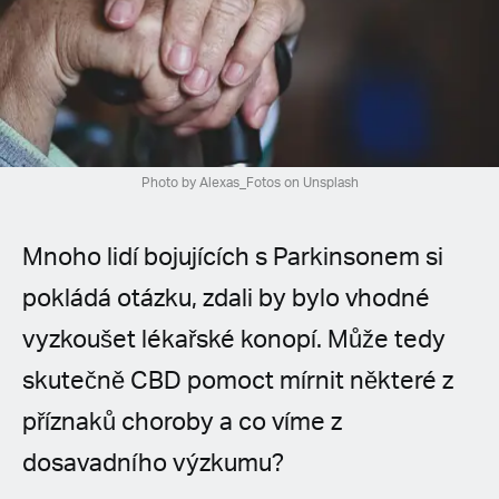
Spanish (Latin America)
German
French
Italian
Photo by Alexas_Fotos on Unsplash
Czech
Mnoho lidí bojujících s Parkinsonem si
Polish
pokládá otázku, zdali by bylo vhodné
vyzkoušet lékařské konopí. Může tedy
skutečně CBD pomoct mírnit některé z
příznaků choroby a co víme z
dosavadního výzkumu?