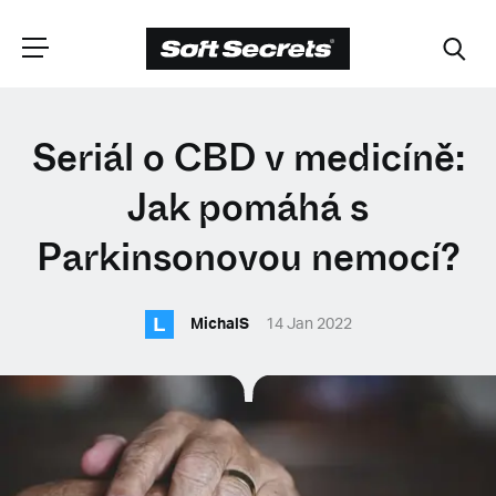
ZVOLTE SVOU
Seriál o CBD v medicíně:
POZICI
Jak pomáhá s
Parkinsonovou nemocí?
Dutch
L
MichalS
14 Jan 2022
English (United Kingdom)
English (United States)
Spanish (Spain)