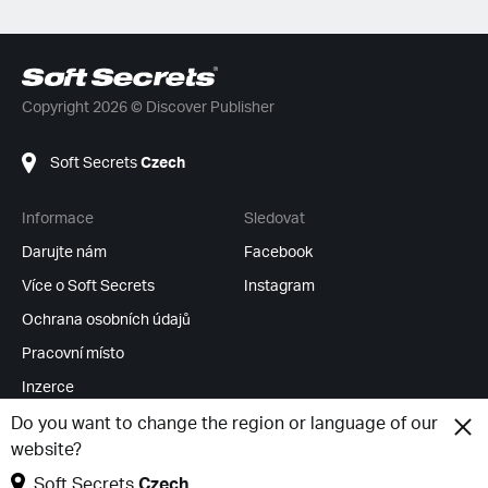
Copyright 2026 © Discover Publisher
Soft Secrets
Czech
Informace
Sledovat
Darujte nám
Facebook
Více o Soft Secrets
Instagram
Ochrana osobních údajů
Pracovní místo
Inzerce
RSS Feeds
Do you want to change the region or language of our
website?
Změnit cookies
Soft Secrets
Czech