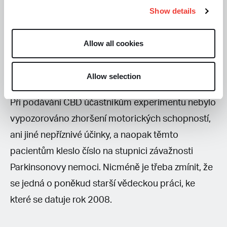
ženy), kteří totožně trpěli Parkinsonem i
Show details
psychózou po dobu minimálně tří měsíců.
Psychotické příznaky, které byly ohodnoceny dle
Allow all cookies
speciálních metod, vykazovaly díky zařazení CBD
do léčebného programu značný pokles.
Allow selection
Při podávání CBD účastníkům experimentu nebylo
vypozorováno zhoršení motorických schopností,
ani jiné nepříznivé účinky, a naopak těmto
pacientům kleslo číslo na stupnici závažnosti
Parkinsonovy nemoci. Nicméně je třeba zmínit, že
se jedná o poněkud starší vědeckou práci, ke
které se datuje rok 2008.