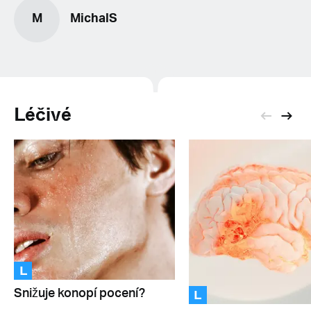
M
MichalS
Léčivé
L
L
Snižuje konopí pocení?