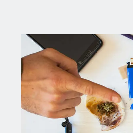
ZVOLTE SVOU
POZICI
Dutch
English (United Kingdom)
English (United States)
Spanish (Spain)