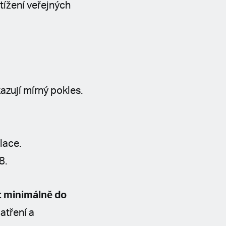
atížení veřejných
azují mírný pokles.
ulace.
8.
t minimálně do
atření a