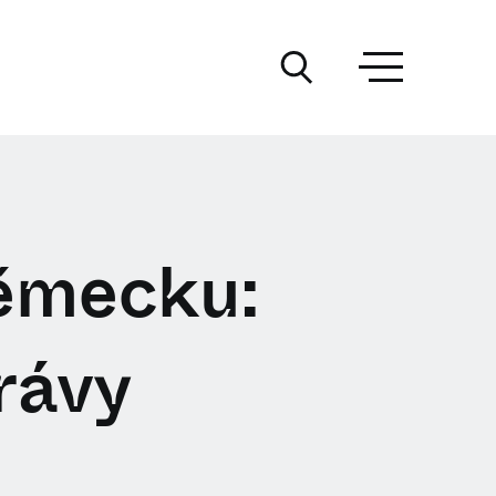
Německu:
rávy