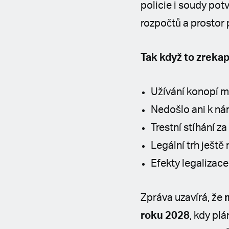
policie i soudy pot
rozpočtů a prostor 
Tak když to zrekap
Užívání konopí me
Nedošlo ani k ná
Trestní stíhání z
Legální trh ještě 
Efekty legalizac
Zpráva uzavírá, že
roku 2028
, kdy pl