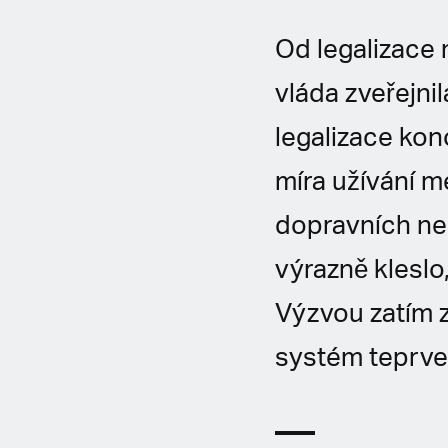
Od legalizace
vláda zveřejni
legalizace kon
míra užívání m
dopravních neh
výrazně kleslo
Výzvou zatím z
systém teprve