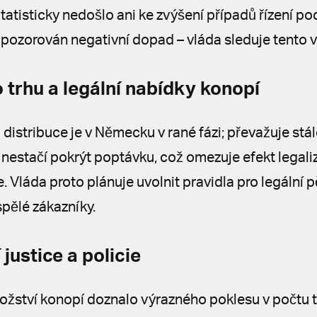
Statisticky nedošlo ani ke zvýšení případů řízení po
 pozorován negativní dopad – vláda sleduje tento v
 trhu a legální nabídky konopí
 distribuce je v Německu v rané fázi; převažuje stál
nestačí pokrýt poptávku, což omezuje efekt legaliz
 Vláda proto plánuje uvolnit pravidla pro legální pě
pělé zákazníky.
 justice a policie
žství konopí doznalo výrazného poklesu v počtu tr