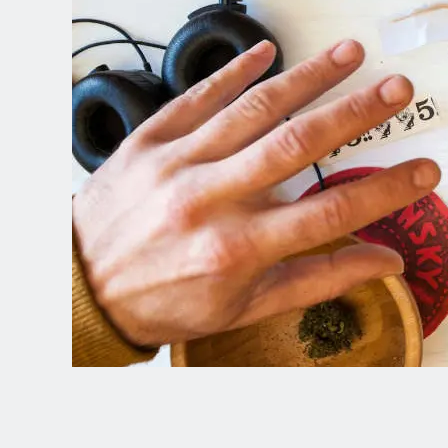
Spanish (Latin America)
German
French
Italian
Czech
Polish