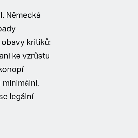
ůl. Německá
opady
obavy kritiků:
ani ke vzrůstu
 konopí
 minimální.
se legální