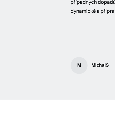
případných dopadů 
dynamické a připra
M
MichalS