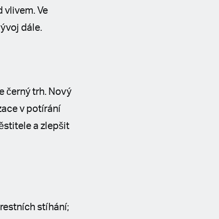
d vlivem. Ve
ývoj dále.
e černý trh. Nový
ace v potírání
stitele a zlepšit
estních stíhání;