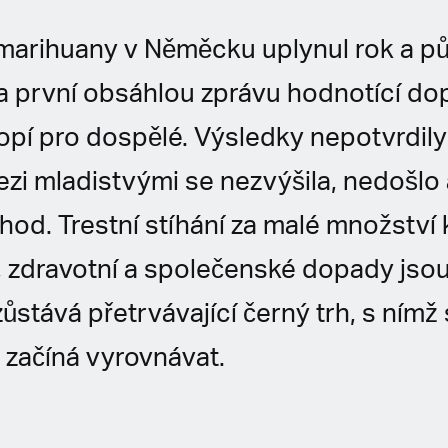
 marihuany v Něměcku uplynul rok a p
la první obsáhlou zprávu hodnotící d
opí pro dospělé. Výsledky nepotvrdily 
ezi mladistvými se nezvýšila, nedošlo 
od. Trestní stíhání za malé množství
, zdravotní a společenské dopady jsou
ůstává přetrvávající černý trh, s nímž 
 začíná vyrovnávat.