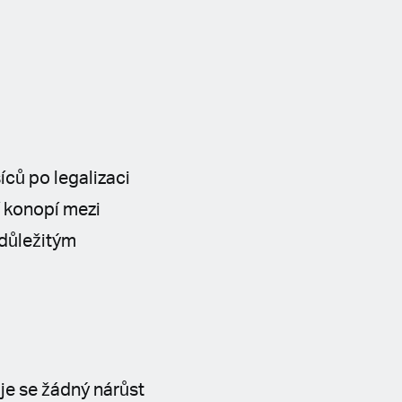
ců po legalizaci
í konopí mezi
 důležitým
je se žádný nárůst