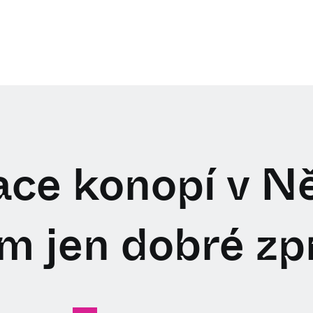
ace konopí v 
ím jen dobré zp