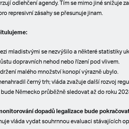
vrzují odlehčení agendy. Tím se mimo jiné snižuje z
pro represivní zásahy se přesunuje jinam.
itulujeme:
zi mladistvými se nezvýšilo a některé statistiky uk
růstu dopravních nehod nebo řízení pod vlivem.
a držení malého množství konopí výrazně ubylo.
nenahradil černý trh; vláda zvažuje další rozvoj reg
e bude Německo průběžně sledovat až do roku 202
monitorování dopadů legalizace bude pokračova
ánuje vláda vydat souhrnnou evaluaci stávajících op