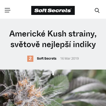
ZVOLTE SVOU
Americké Kush strainy,
POZICI
světově nejlepší indiky
Ž
Dutch
Soft Secrets
16 Mar 2019
English (United Kingdom)
English (United States)
Spanish (Spain)