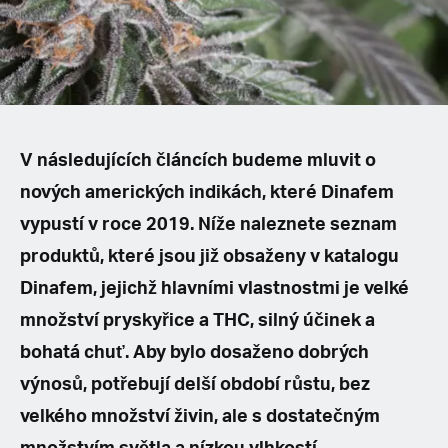
Spanish (Latin America)
German
French
V následujících článcích budeme mluvit o
Italian
nových amerických indikách, které Dinafem
Czech
vypustí v roce 2019. Níže naleznete seznam
produktů, které jsou již obsaženy v katalogu
Polish
Dinafem, jejichž hlavními vlastnostmi je velké
množství pryskyřice a THC, silný účinek a
bohatá chuť. Aby bylo dosaženo dobrých
výnosů, potřebují delší období růstu, bez
velkého množství živin, ale s dostatečným