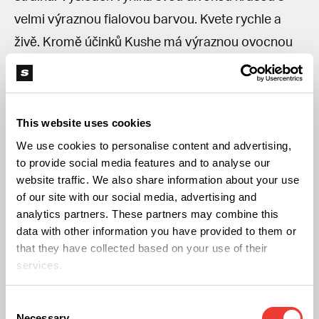
velmi výraznou fialovou barvou. Kvete rychle a
živě. Kromě účinků Kushe má výraznou ovocnou
chuť s pronikavou vůní, která zůstává nezměněna
od kvetení až po ochutnávku. [caption
id="attachment_6107" align="alignnone"
This website uses cookies
width="800"]
We use cookies to personalise content and advertising,
to provide social media features and to analyse our
website traffic. We also share information about your use
of our site with our social media, advertising and
analytics partners. These partners may combine this
data with other information you have provided to them or
that they have collected based on your use of their
services.
Consent
Necessary