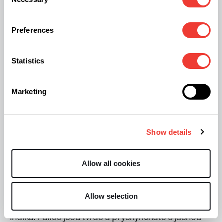
Selection
Preferences
Purple Afghan Kush
[/caption]
Statistics
Remo Chemo
Marketing
Tento strain je výsledkem partnerství mezi
Dinafem a kanadským youtuberem Remo, který
Show details
začal pěstovat léčivé konopí po dvou
autonehodách, kvůli kterým trpí chronickými
Allow all cookies
bolestmi zad a krku. Je to kříženec Bubby Kush s
UBC Chemo, elitním klonem na konopné scéně v
Allow selection
kanadském Vancouveru. Morfologie je rozhodně
indika. Palice jsou tvrdé a pryskyřičnaté s jasnou