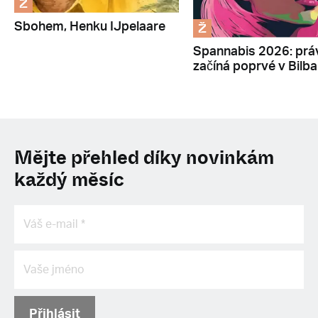
Ž
Ž
Sbohem, Henku IJpelaare
Spannabis 2026: prá
začíná poprvé v Bilb
Mějte přehled díky novinkám
každý měsíc
Přihlásit