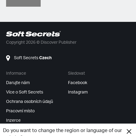
Copyright 2026 © Discover Publisher
Soft Secrets
Czech
Informace
Sledovat
Darujte nám
Facebook
Více o Soft Secrets
Instagram
Ochrana osobních údajů
Pracovní místo
Inzerce
RSS Feeds
Do you want to change the region or language of our