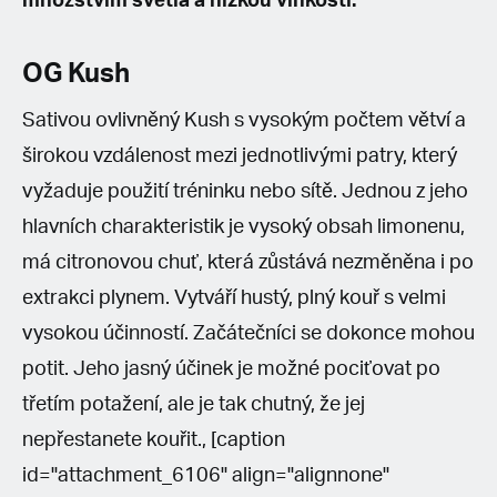
množstvím světla a nízkou vlhkostí.
OG Kush
Sativou ovlivněný Kush s vysokým počtem větví a
širokou vzdálenost mezi jednotlivými patry, který
vyžaduje použití tréninku nebo sítě. Jednou z jeho
hlavních charakteristik je vysoký obsah limonenu,
má citronovou chuť, která zůstává nezměněna i po
extrakci plynem. Vytváří hustý, plný kouř s velmi
vysokou účinností. Začátečníci se dokonce mohou
potit. Jeho jasný účinek je možné pociťovat po
třetím potažení, ale je tak chutný, že jej
nepřestanete kouřit., [caption
id="attachment_6106" align="alignnone"