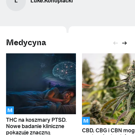
L
Luke.Konopiacki
Medycyna
M
M
THC na koszmary PTSD.
Nowe badanie kliniczne
CBD, CBG i CBN mog
pokazuje znaczną