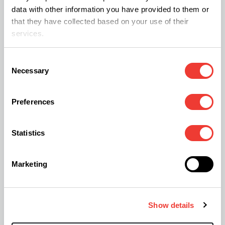
data with other information you have provided to them or
Amanda Moser mówi, że wyniki badania mogą
that they have collected based on your use of their
mieć wpływ na leczenie dysfunkcji medycznych,
services.
zwłaszcza u kobiet.
Consent
Necessary
Selection
„Kobiety z pochwicą (tj. bolesnym
stosunkiem) mogą odnieść korzyści
Preferences
z rozluźnienia mięśni i
zwiększonego funkcjonowania
Statistics
seksualnego wynikającego z
używania konopi indyjskich,
Marketing
podczas gdy kobiety ze
zmniejszonym pożądaniem również
mogą dostrzec potencjalne
Show details
korzyści”.