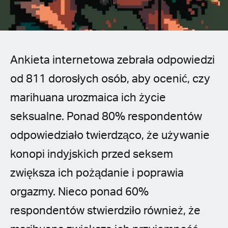
Spanish (Latin America)
German
French
Ankieta internetowa zebrała odpowiedzi
od 811 dorosłych osób, aby ocenić, czy
Italian
marihuana urozmaica ich życie
Czech
seksualne. Ponad 80% respondentów
odpowiedziało twierdząco, że używanie
Polish
konopi indyjskich przed seksem
zwiększa ich pożądanie i poprawia
orgazmy. Nieco ponad 60%
respondentów stwierdziło również, że