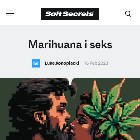
WYBIERZ
Marihuana i seks
LOKALIZACJĘ
M
Luke.Konopiacki
16 Feb 2023
Dutch
English (United Kingdom)
English (United States)
Spanish (Spain)