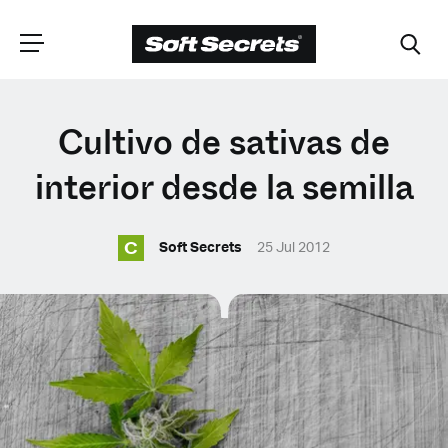
ELIGE TU
Cultivo de sativas de
UBICACIÓN
interior desde la semilla
C
Dutch
Soft Secrets
25 Jul 2012
English (United Kingdom)
English (United States)
Spanish (Spain)