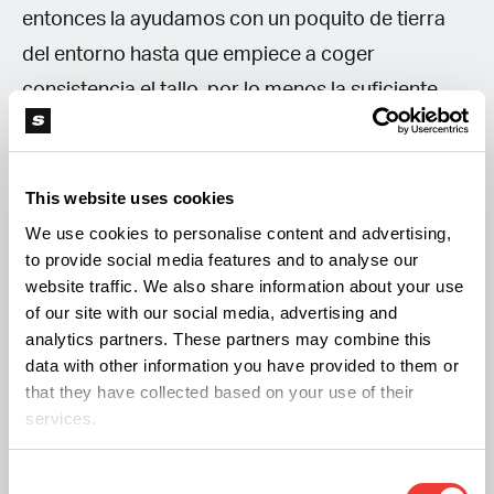
entonces la ayudamos con un poquito de tierra
del entorno hasta que empiece a coger
consistencia el tallo, por lo menos la suficiente
para mantenerse por ella misma.
Vamos a pasar las plantas directamente a
This website uses cookies
floración, no vamos a darles ni un solo día de
We use cookies to personalise content and advertising,
to provide social media features and to analyse our
crecimiento con fotoperiodo largo, simplemente
website traffic. We also share information about your use
no lo necesitan, por tanto hacerlo es un gasto
of our site with our social media, advertising and
inútil de luz y un riesgo de que las plantas se nos
analytics partners. These partners may combine this
data with other information you have provided to them or
vallan en altura.
that they have collected based on your use of their
services.
Así que empezamos con un fotoperiodo de doce
horas encendido y apagado. Por su genética, las
Consent