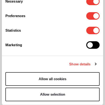
Necessary
Selection
plantas enseguida empiezan a crecer en cuanto
van doblando sus hojas. Lo que debemos hacer
Preferences
es que cuando la planta haya dado un buen
estirón y veamos que las raíces están bien
Statistics
desarrolladas, la levantamos con cuidado, la
sacamos del contenedor y aumentamos la tierra
Marketing
en la parte de abajo, situamos el cepellón en el
centro y procedemos al corte de las ramas bajas.
Show details
Es una muy buena idea guardar éstas para clones,
Allow all cookies
ya que son las ramas que antes enraízan y ya nos
aseguramos una madre por si sale algo
interesante. En los cortes que hemos hecho y que
Allow selection
ahora quedarán soterrados, hacemos unas