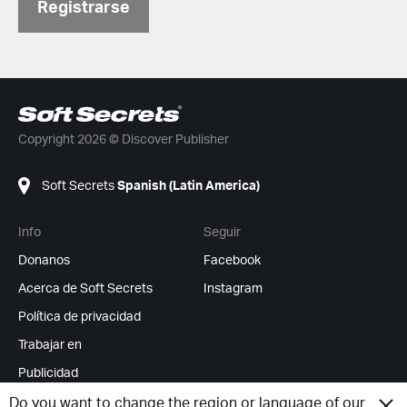
Registrarse
Copyright 2026 © Discover Publisher
Soft Secrets
Spanish (Latin America)
Info
Seguir
Donanos
Facebook
Acerca de Soft Secrets
Instagram
Política de privacidad
Trabajar en
Publicidad
Feed RSS
Do you want to change the region or language of our