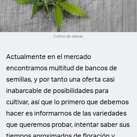
Spanish (Latin America)
German
French
Cultivo de sativas.
Italian
Actualmente en el mercado
Czech
encontramos multitud de bancos de
semillas, y por tanto una oferta casi
Polish
inabarcable de posibilidades para
cultivar, así que lo primero que debemos
hacer es informarnos de las variedades
que queremos probar, intentar saber sus
tiempos aproximados de floración y